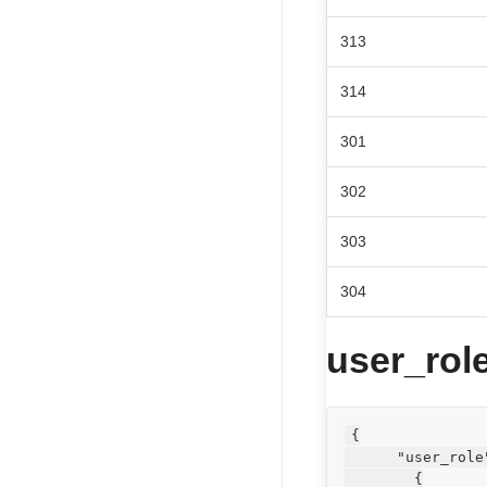
313
314
301
302
303
304
user_ro
{

      "user_role"
        {
