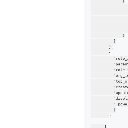
              {

               
               
                
                
                
              }

          ]

        },

        {

          "role_i
          "pare
          "role_
          "org_id
          "top_o
          "creat
          "updat
          "displ
          "_power
          ]

        }

      ]
