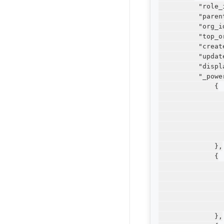
          "role_
          "pare
          "org
          "top_
          "creat
          "updat
          "displ
          "_power
              {

               
              
                
                
                
              },

              {

               
            
                
                
                
              },
