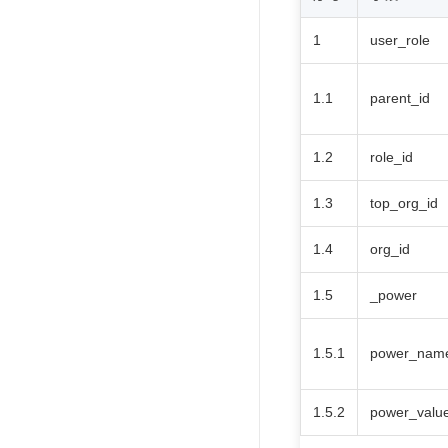
1
user_role
1.1
parent_id
1.2
role_id
1.3
top_org_id
1.4
org_id
1.5
_power
1.5.1
power_nam
1.5.2
power_valu